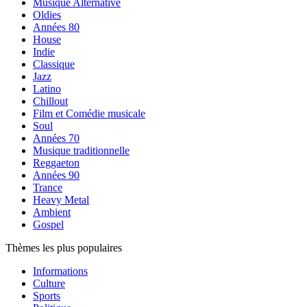
Musique Alternative
Oldies
Années 80
House
Indie
Classique
Jazz
Latino
Chillout
Film et Comédie musicale
Soul
Années 70
Musique traditionnelle
Reggaeton
Années 90
Trance
Heavy Metal
Ambient
Gospel
Thèmes les plus populaires
Informations
Culture
Sports