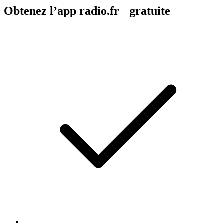
Obtenez l’app radio.fr gratuite