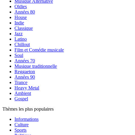
Musique Alternative
Oldies
Années 80
House
Indie
Classique
Jazz
Latino
Chillout
Film et Comédie musicale
Soul
Années 70
Musique traditionnelle
Reggaeton
Années 90
Trance
Heavy Metal
Ambient
Gospel
Thèmes les plus populaires
Informations
Culture
Sports