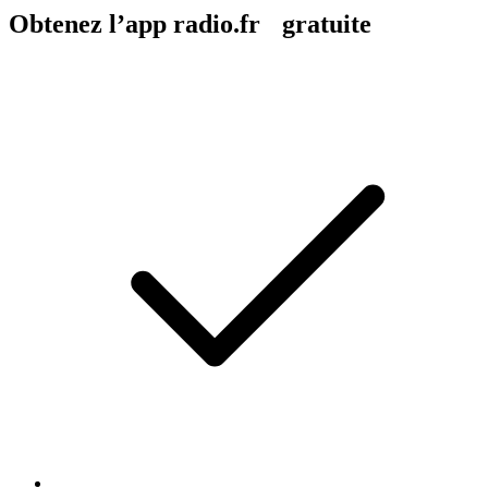
Obtenez l’app radio.fr gratuite