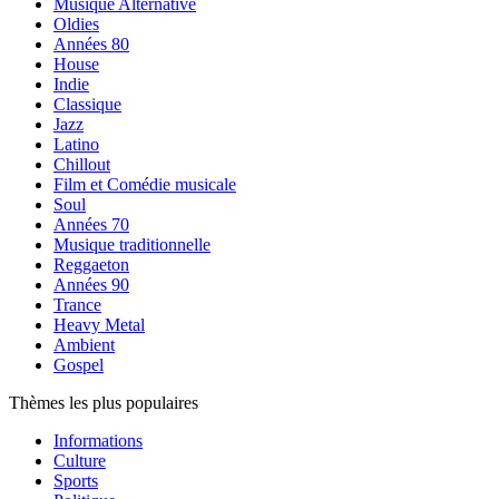
Musique Alternative
Oldies
Années 80
House
Indie
Classique
Jazz
Latino
Chillout
Film et Comédie musicale
Soul
Années 70
Musique traditionnelle
Reggaeton
Années 90
Trance
Heavy Metal
Ambient
Gospel
Thèmes les plus populaires
Informations
Culture
Sports