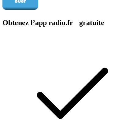
Obtenez l’app radio.fr gratuite