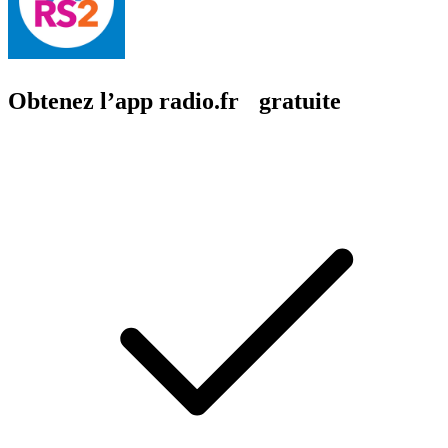
Obtenez l’app radio.fr gratuite