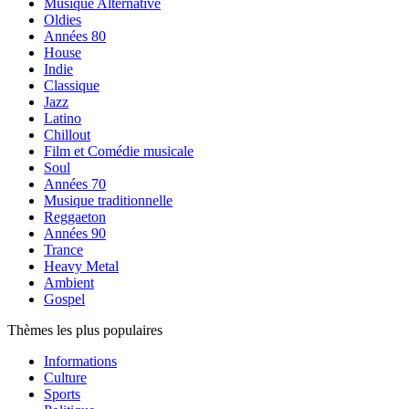
Musique Alternative
Oldies
Années 80
House
Indie
Classique
Jazz
Latino
Chillout
Film et Comédie musicale
Soul
Années 70
Musique traditionnelle
Reggaeton
Années 90
Trance
Heavy Metal
Ambient
Gospel
Thèmes les plus populaires
Informations
Culture
Sports