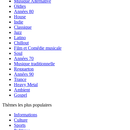
Musique Alternative
Oldies
Années 80
House
Indie
Classique
Jazz
Latino
Chillout
Film et Comédie musicale
Soul
Années 70
Musique traditionnelle
Reggaeton
Années 90
Trance
Heavy Metal
Ambient
Gospel
Thèmes les plus populaires
Informations
Culture
Sports