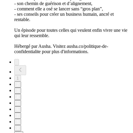
- son chemin de guérison et d’alignement,
- comment elle a osé se lancer sans “gros plan”,
- ses conseils pour créer un business humain, ancré et
rentable.
Un épisode pour toutes celles qui veulent enfin vivre une vie
qui leur ressemble.
Hébergé par Ausha. Visitez ausha.co/politique-de-
confidentialite pour plus d'informations.
1
2
3
4
5
6
7
8
9