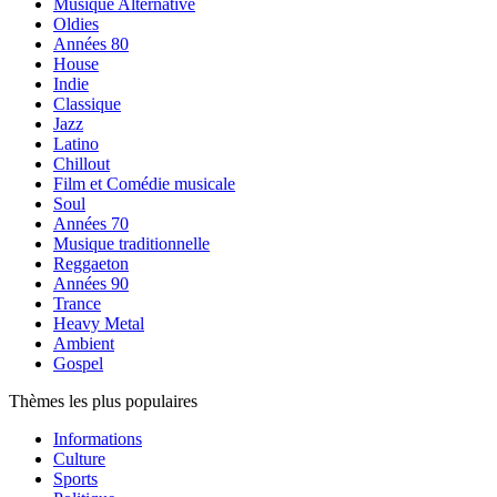
Musique Alternative
Oldies
Années 80
House
Indie
Classique
Jazz
Latino
Chillout
Film et Comédie musicale
Soul
Années 70
Musique traditionnelle
Reggaeton
Années 90
Trance
Heavy Metal
Ambient
Gospel
Thèmes les plus populaires
Informations
Culture
Sports