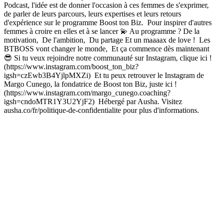
Podcast, l'idée est de donner l'occasion à ces femmes de s'exprimer,
de parler de leurs parcours, leurs expertises et leurs retours
d'expérience sur le programme Boost ton Biz. Pour inspirer d'autres
femmes à croire en elles et à se lancer 💫 Au programme ? De la
motivation, De l'ambition, Du partage Et un maaaax de love ! Les
BTBOSS vont changer le monde, Et ça commence dès maintenant
😎 Si tu veux rejoindre notre communauté sur Instagram, clique ici !
(https://www.instagram.com/boost_ton_biz?
igsh=czEwb3B4YjlpMXZi) Et tu peux retrouver le Instagram de
Margo Cunego, la fondatrice de Boost ton Biz, juste ici !
(https://www.instagram.com/margo_cunego.coaching?
igsh=cndoMTR1Y3U2YjF2) Hébergé par Ausha. Visitez
ausha.co/fr/politique-de-confidentialite pour plus d'informations.
Site web du podcast