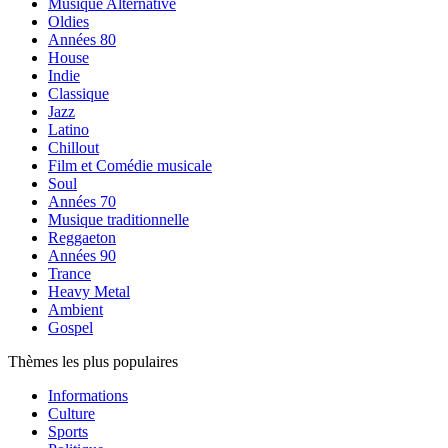
Musique Alternative
Oldies
Années 80
House
Indie
Classique
Jazz
Latino
Chillout
Film et Comédie musicale
Soul
Années 70
Musique traditionnelle
Reggaeton
Années 90
Trance
Heavy Metal
Ambient
Gospel
Thèmes les plus populaires
Informations
Culture
Sports