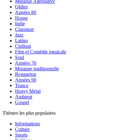
Musique Alternative
Oldies
Années 80
House
Indie
Classique
Jazz
Latino
Chillout
Film et Comédie musicale
Soul
Années 70
Musique traditionnelle
Reggaeton
Années 90
Trance
Heavy Metal
Ambient
Gospel
Thèmes les plus populaires
Informations
Culture
Sports