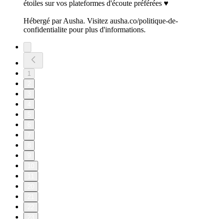
étoiles sur vos plateformes d'écoute préférées ♥️
Hébergé par Ausha. Visitez ausha.co/politique-de-
confidentialite pour plus d'informations.
1
2
3
4
5
6
7
8
9
10
11
20
21
22
23