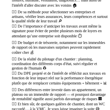
fissures, humidité, ventilation, diagnostics… mais aussi de
l'intérêt d'aller discuter avec les voisins 🏠
👉🏻 De sa méthode pour sélectionner ses entreprises et
artisans, vérifier leurs assurances, leurs compétences et surtout
la qualité réelle de leur travail 🔎
👉🏻 De l’importance d’anticiper les travaux avant même la
signature pour éviter de perdre plusieurs mois de loyers en
attendant qu’une entreprise soit disponible ⏱️
👉🏻 De budget et de trésorerie, notamment sur les immeubles
de rapport où les mauvaises surprises peuvent rapidement
coûter cher 💰
👉🏻 De la réalité du pilotage d'un chantier : planning,
coordination des différents corps d'état, suivi régulier et
gestion de l'humain 👷
👉🏻 Du DPE projeté et de l'intérêt de réfléchir aux travaux en
fonction de leur impact réel sur la performance énergétique
plutôt que de remplacer certains équipements « bêtement » 📊
👉🏻 Des différences entre investir dans un appartement, un
plateau ou un immeuble de rapport — et pourquoi davantage
de rentabilité signifie aussi parfois davantage de risques 🏢
👉🏻 Et bien sûr, de quelques galères de chantier, dont un WC
raccordé… à la VMC. Je vous laisse imaginer la suite 😅