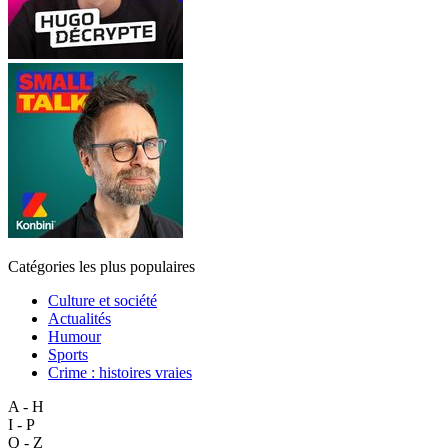
Catégories les plus populaires
Culture et société
Actualités
Humour
Sports
Crime : histoires vraies
A - H
I - P
Q - Z