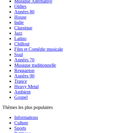
Musique Alternative
Oldies
Années 80
House
Indie
Classique
Jazz
Latino
Chillout
Film et Comédie musicale
Soul
Années 70
Musique traditionnelle
Reggaeton
Années 90
Trance
Heavy Metal
Ambient
Gospel
Thèmes les plus populaires
Informations
Culture
Sports