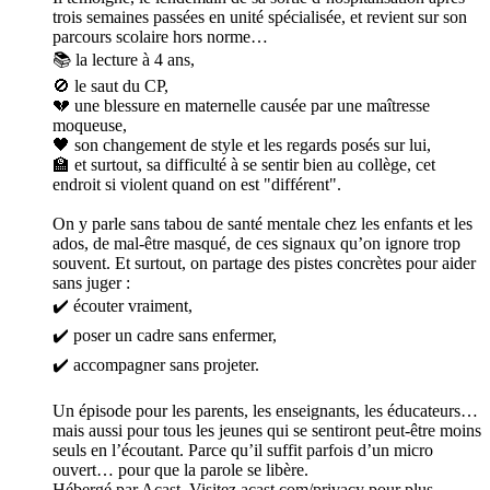
trois semaines passées en unité spécialisée, et revient sur son
parcours scolaire hors norme…
📚 la lecture à 4 ans,
🚫 le saut du CP,
💔 une blessure en maternelle causée par une maîtresse
moqueuse,
🖤 son changement de style et les regards posés sur lui,
🏫 et surtout, sa difficulté à se sentir bien au collège, cet
endroit si violent quand on est "différent".
On y parle sans tabou de santé mentale chez les enfants et les
ados, de mal-être masqué, de ces signaux qu’on ignore trop
souvent. Et surtout, on partage des pistes concrètes pour aider
sans juger :
✔️ écouter vraiment,
✔️ poser un cadre sans enfermer,
✔️ accompagner sans projeter.
Un épisode pour les parents, les enseignants, les éducateurs…
mais aussi pour tous les jeunes qui se sentiront peut-être moins
seuls en l’écoutant. Parce qu’il suffit parfois d’un micro
ouvert… pour que la parole se libère.
Hébergé par Acast. Visitez acast.com/privacy pour plus