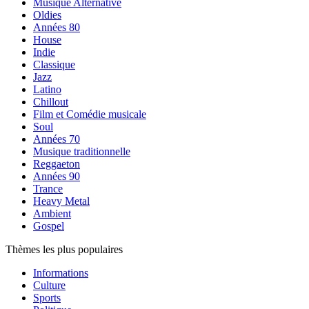
Musique Alternative
Oldies
Années 80
House
Indie
Classique
Jazz
Latino
Chillout
Film et Comédie musicale
Soul
Années 70
Musique traditionnelle
Reggaeton
Années 90
Trance
Heavy Metal
Ambient
Gospel
Thèmes les plus populaires
Informations
Culture
Sports