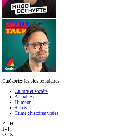
Catégories les plus populaires
Culture et société
Actualités
Humour
Sports
Crime : histoires vraies
A - H
I - P
Q - Z