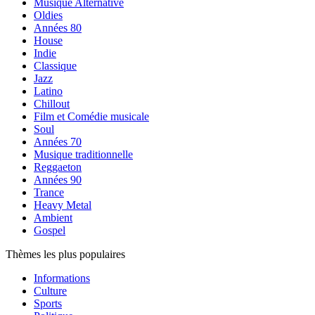
Musique Alternative
Oldies
Années 80
House
Indie
Classique
Jazz
Latino
Chillout
Film et Comédie musicale
Soul
Années 70
Musique traditionnelle
Reggaeton
Années 90
Trance
Heavy Metal
Ambient
Gospel
Thèmes les plus populaires
Informations
Culture
Sports