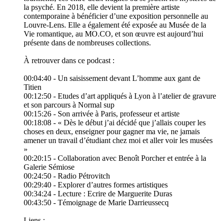
la psyché. En 2018, elle devient la première artiste
contemporaine à bénéficier d’une exposition personnelle au
Louvre-Lens. Elle a également été exposée au Musée de la
Vie romantique, au MO.CO, et son œuvre est aujourd’hui
présente dans de nombreuses collections.
À retrouver dans ce podcast :
00:04:40 - Un saisissement devant L’homme aux gant de
Titien
00:12:50 - Etudes d’art appliqués à Lyon à l’atelier de gravure
et son parcours à Normal sup
00:15:26 - Son arrivée à Paris, professeur et artiste
00:18:08 - « Dès le début j’ai décidé que j’allais couper les
choses en deux, enseigner pour gagner ma vie, ne jamais
amener un travail d’étudiant chez moi et aller voir les musées
»
00:20:15 - Collaboration avec Benoît Porcher et entrée à la
Galerie Sémiose
00:24:50 - Radio Pétrovitch
00:29:40 - Explorer d’autres formes artistiques
00:34:24 - Lecture : Ecrire de Marguerite Duras
00:43:50 - Témoignage de Marie Darrieussecq
Liens :