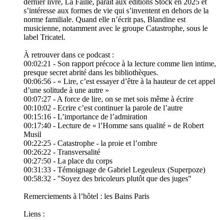
dernier livre, La Faille, paraît aux éditions Stock en 2025 et
s’intéresse aux formes de vie qui s’inventent en dehors de la
norme familiale. Quand elle n’écrit pas, Blandine est
musicienne, notamment avec le groupe Catastrophe, sous le
label Tricatel.
À retrouver dans ce podcast :
00:02:21 - Son rapport précoce à la lecture comme lien intime,
presque secret abrité dans les bibliothèques.
00:06:56 - « Lire, c’est essayer d’être à la hauteur de cet appel
d’une solitude à une autre »
00:07:27 - A force de lire, on se met sois même à écrire
00:10:02 - Ecrire c’est continuer la parole de l’autre
00:15:16 - L’importance de l’admiration
00:17:40 - Lecture de « l’Homme sans qualité » de Robert
Musil
00:22:25 - Catastrophe - la proie et l’ombre
00:26:22 - Transversalité
00:27:50 - La place du corps
00:31:33 - Témoignage de Gabriel Legeuleux (Superpoze)
00:58:32 - "Soyez des bricoleurs plutôt que des juges"
Remerciements à l’hôtel : les Bains Paris
Liens :