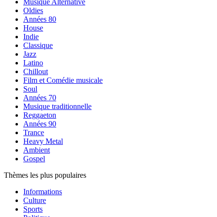
Musique Alternative
Oldies
Années 80
House
Indie
Classique
Jazz
Latino
Chillout
Film et Comédie musicale
Soul
Années 70
Musique traditionnelle
Reggaeton
Années 90
Trance
Heavy Metal
Ambient
Gospel
Thèmes les plus populaires
Informations
Culture
Sports