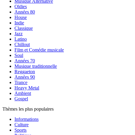
Musique Alternative
Oldies
Années 80
House
Indie
Classique
Jazz
Latino
Chillout
Film et Comédie musicale
Soul
Années 70
Musique traditionnelle
Reggaeton
Années 90
Trance
Heavy Metal
Ambient
Gospel
Thèmes les plus populaires
Informations
Culture
Sports