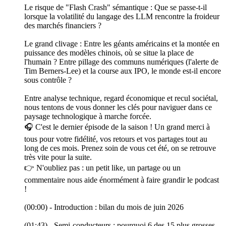
Le risque de "Flash Crash" sémantique : Que se passe-t-il
lorsque la volatilité du langage des LLM rencontre la froideur
des marchés financiers ?
Le grand clivage : Entre les géants américains et la montée en
puissance des modèles chinois, où se situe la place de
l'humain ? Entre pillage des communs numériques (l'alerte de
Tim Berners-Lee) et la course aux IPO, le monde est-il encore
sous contrôle ?
Entre analyse technique, regard économique et recul sociétal,
nous tentons de vous donner les clés pour naviguer dans ce
paysage technologique à marche forcée.
🎧 C'est le dernier épisode de la saison ! Un grand merci à
tous pour votre fidélité, vos retours et vos partages tout au
long de ces mois. Prenez soin de vous cet été, on se retrouve
très vite pour la suite.
👉 N'oubliez pas : un petit like, un partage ou un
commentaire nous aide énormément à faire grandir le podcast
!
(00:00) - Introduction : bilan du mois de juin 2026
(01:43) - Semi-conducteurs : pourquoi 6 des 15 plus grosses