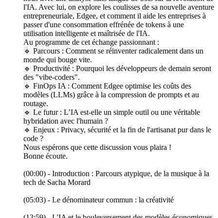
l'IA. Avec lui, on explore les coulisses de sa nouvelle aventure
entrepreneuriale, Edgee, et comment il aide les entreprises à
passer d'une consommation effrénée de tokens à une
utilisation intelligente et maîtrisée de l'IA.
Au programme de cet échange passionnant :
🔹 Parcours : Comment se réinventer radicalement dans un
monde qui bouge vite.
🔹 Productivité : Pourquoi les développeurs de demain seront
des "vibe-coders".
🔹 FinOps IA : Comment Edgee optimise les coûts des
modèles (LLMs) grâce à la compression de prompts et au
routage.
🔹 Le futur : L’IA est-elle un simple outil ou une véritable
hybridation avec l'humain ?
🔹 Enjeux : Privacy, sécurité et la fin de l'artisanat pur dans le
code ?
Nous espérons que cette discussion vous plaira !
Bonne écoute.
(00:00) - Introduction : Parcours atypique, de la musique à la
tech de Sacha Morard
(05:03) - Le dénominateur commun : la créativité
(13:59) - L'IA et le bouleversement des modèles économiques