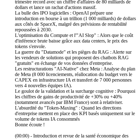
trimestre record avec un chiffre d'affaires de 80 milliards de
dollars et lance un rachat d'actions massif.
La bulle des IPO logicielles : OpenAI prépare une
introduction en bourse à un trillion (1 000 milliards) de dollars
aux côtés de SpaceX, malgré des prévisions de rentabilité
repoussées à 2030.
L'optimisation du Compute et l'"AI Slop" : Alors que le coût
d'inférence brute baisse grâce aux data centers, le prix des
tokens s'envole.
La guerre du "Datamode" et les pièges du RAG : Alerte sur
les vendeurs de solutions qui proposent des chatbots RAG
"gratuits" en échange de vos données d'entreprise.
Les restructurations "AI-Native" chez Meta : Analyse du plan
de Meta (8 000 licenciements, réallocation du budget vers le
CAPEX en infrastructure IA et transfert de 7 000 personnes
vers 4 nouvelles équipes IA).
Le goulot de la validation et la surcharge cognitive : Pourquoi
les chiffres de gains de productivité de +30% ou +40%
(notamment avancés par IBM France) sont à relativiser.
L'absurdité du "Token-Maxing" : Quand les directions
d'entreprise mettent en place des KPI basés uniquement sur le
volume de tokens IA consommés
Bonne écoute !
(00:00) - Introduction et revue de la santé économique des