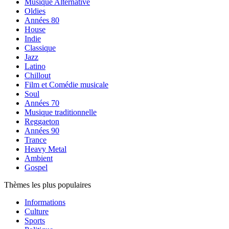
Musique Alternative
Oldies
Années 80
House
Indie
Classique
Jazz
Latino
Chillout
Film et Comédie musicale
Soul
Années 70
Musique traditionnelle
Reggaeton
Années 90
Trance
Heavy Metal
Ambient
Gospel
Thèmes les plus populaires
Informations
Culture
Sports