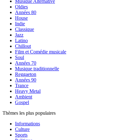
Musique Alternative
Oldies
Années 80
House
Indie
Classique
Jazz
Latino
Chillout
Film et Comédie musicale
Soul
Années 70
Musique traditionnelle
Reggaeton
Années 90
Trance
Heavy Metal
Ambient
Gospel
Thèmes les plus populaires
Informations
Culture
Sports