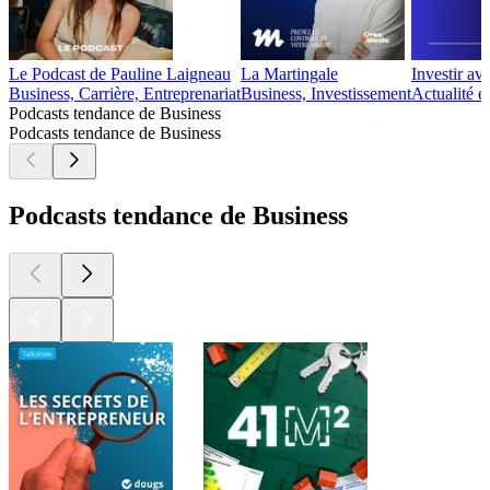
Le Podcast de Pauline Laigneau
La Martingale
Investir av
Business, Carrière, Entreprenariat
Business, Investissement
Actualité é
Podcasts tendance de Business
Podcasts tendance de Business
Podcasts tendance de Business