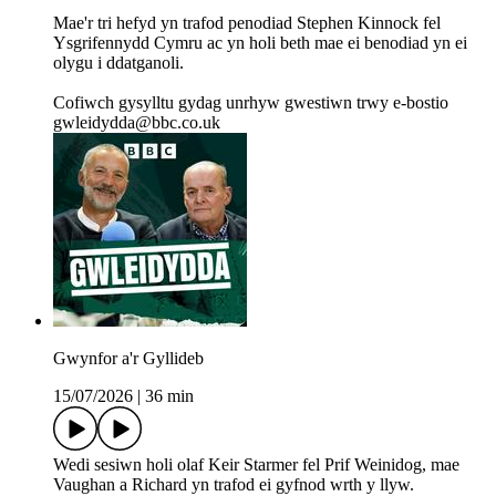
Mae'r tri hefyd yn trafod penodiad Stephen Kinnock fel
Ysgrifennydd Cymru ac yn holi beth mae ei benodiad yn ei
olygu i ddatganoli.
Cofiwch gysylltu gydag unrhyw gwestiwn trwy e-bostio
gwleidydda@bbc.co.uk
Gwynfor a'r Gyllideb
15/07/2026
|
36 min
Wedi sesiwn holi olaf Keir Starmer fel Prif Weinidog, mae
Vaughan a Richard yn trafod ei gyfnod wrth y llyw.