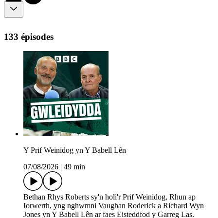
133 épisodes
Y Prif Weinidog yn Y Babell Lên
07/08/2026
|
49 min
Bethan Rhys Roberts sy'n holi'r Prif Weinidog, Rhun ap
Iorwerth, yng nghwmni Vaughan Roderick a Richard Wyn
Jones yn Y Babell Lên ar faes Eisteddfod y Garreg Las.