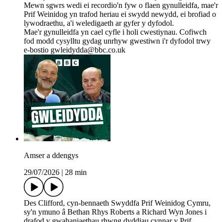
Mewn sgwrs wedi ei recordio'n fyw o flaen gynulleidfa, mae'r
Prif Weinidog yn trafod heriau ei swydd newydd, ei brofiad o
lywodraethu, a'i weledigaeth ar gyfer y dyfodol.
Mae'r gynulleidfa yn cael cyfle i holi cwestiynau. Cofiwch
fod modd cysylltu gydag unrhyw gwestiwn i'r dyfodol trwy
e-bostio gwleidydda@bbc.co.uk
Amser a ddengys
29/07/2026
|
28 min
Des Clifford, cyn-bennaeth Swyddfa Prif Weinidog Cymru,
sy'n ymuno â Bethan Rhys Roberts a Richard Wyn Jones i
drafod y gwahaniaethau rhwng dyddiau cynnar y Prif