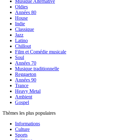
Musique Alternative
Oldies
Années 80
House
Indie
Classique
Jazz
Latino
Chillout
Film et Comédie musicale
Soul
Années 70
Musique traditionnelle
Reggaeton
Années 90
Trance
Heavy Metal
Ambient
Gospel
Thèmes les plus populaires
Informations
Culture
Sports