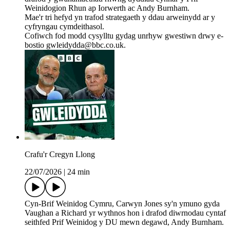
Weinidogion Rhun ap Iorwerth ac Andy Burnham.
Mae'r tri hefyd yn trafod strategaeth y ddau arweinydd ar y
cyfryngau cymdeithasol.
Cofiwch fod modd cysylltu gydag unrhyw gwestiwn drwy e-
bostio gwleidydda@bbc.co.uk.
Crafu'r Cregyn Llong
22/07/2026
|
24 min
Cyn-Brif Weinidog Cymru, Carwyn Jones sy'n ymuno gyda
Vaughan a Richard yr wythnos hon i drafod diwrnodau cyntaf
seithfed Prif Weinidog y DU mewn degawd, Andy Burnham.