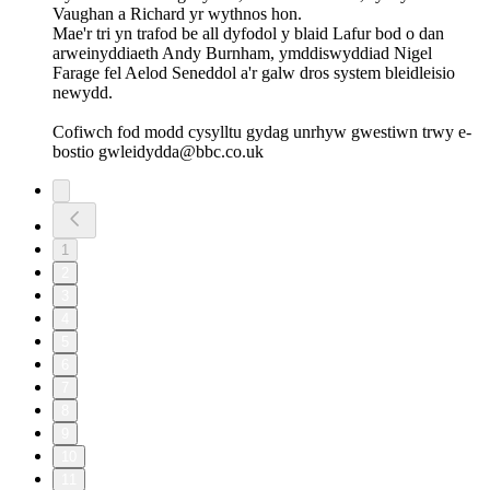
Vaughan a Richard yr wythnos hon.
Mae'r tri yn trafod be all dyfodol y blaid Lafur bod o dan
arweinyddiaeth Andy Burnham, ymddiswyddiad Nigel
Farage fel Aelod Seneddol a'r galw dros system bleidleisio
newydd.
Cofiwch fod modd cysylltu gydag unrhyw gwestiwn trwy e-
bostio gwleidydda@bbc.co.uk
1
2
3
4
5
6
7
8
9
10
11