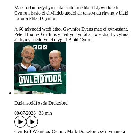
Mae'r ddau hefyd yn dadansoddi methiant Llywodraeth
Cymru i basio ei chyllideb atodol a'r tensiynau rhwng y blaid
Lafur a Phlaid Cymru.
A 60 mlynedd wedi ethol Gwynfor Evans mae ei gyn-asiant,
Peter Hughes-Griffiths yn edrych yn ôl ar lwyddiant y cyfnod
a'r hyn yr oedd yn ei olygu i Blaid Cymru.
Dadansoddi gyda Drakeford
08/07/2026
|
33 min
Cyn-Brif Weinidog Cymru, Mark Drakeford, sy'n ymuno â