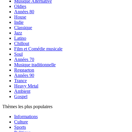
Musique Alternative
Oldies
Années 80
House
Indie
Classique
Jazz
Latino
Chillout
Film et Comédie musicale
Soul
Années 70
Musique traditionnelle
Reggaeton
Années 90
Trance
Heavy Metal
Ambient
Gospel
Thèmes les plus populaires
Informations
Culture
Sports