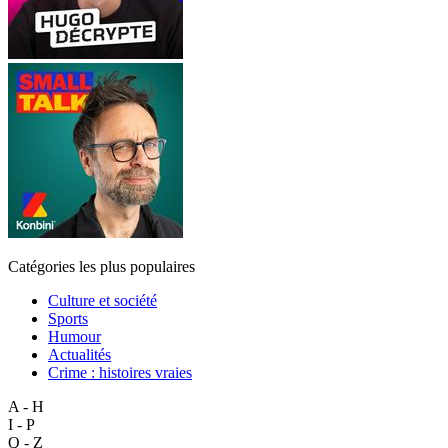
Catégories les plus populaires
Culture et société
Sports
Humour
Actualités
Crime : histoires vraies
A - H
I - P
Q - Z