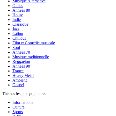
Musique Alternative
Oldies
Années 80
House
Indie
Classique
Jazz
Latino
Chillout
Film et Comédie musicale
Soul
Années 70
Musique traditionnelle
Reggaeton
Années 90
Trance
Heavy Metal
Ambient
Gospel
Thèmes les plus populaires
Informations
Culture
Sports