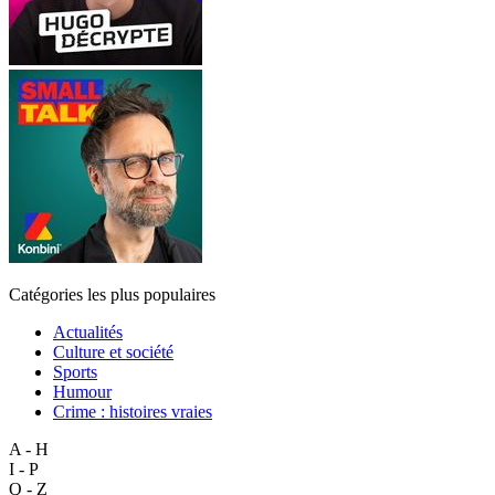
Catégories les plus populaires
Actualités
Culture et société
Sports
Humour
Crime : histoires vraies
A - H
I - P
Q - Z