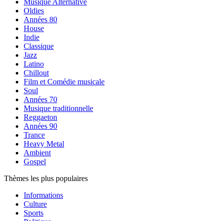
Musique Alternative
Oldies
Années 80
House
Indie
Classique
Jazz
Latino
Chillout
Film et Comédie musicale
Soul
Années 70
Musique traditionnelle
Reggaeton
Années 90
Trance
Heavy Metal
Ambient
Gospel
Thèmes les plus populaires
Informations
Culture
Sports