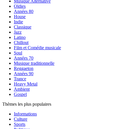
Musique Alternative
Oldies
Années 80
House
Indie
Classique
Jazz
Latino
Chillout
Film et Comédie musicale
Soul
Années 70
Musique traditionnelle
Reggaeton
Années 90
Trance
Heavy Metal
Ambient
Gospel
Thèmes les plus populaires
Informations
Culture
Sports