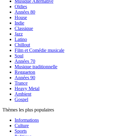
Musique Alternative
Oldies
Années 80
House
Indie
Classique
Jazz
Latino
Chillout
Film et Comédie musicale
Soul
Années 70
Musique traditionnelle
Reggaeton
Années 90
Trance
Heavy Metal
Ambient
Gospel
Thèmes les plus populaires
Informations
Culture
Sports