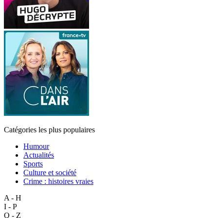
Catégories les plus populaires
Humour
Actualités
Sports
Culture et société
Crime : histoires vraies
A - H
I - P
Q - Z