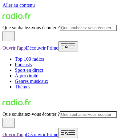
Aller au contenu
Que souhaitez-vous écouter ?
Ouvrir l'app
Découvrir Prime
Top 100 radios
Podcasts
Sport en direct
À proximité
Genres musicaux
Thèmes
Que souhaitez-vous écouter ?
Ouvrir l'app
Découvrir Prime