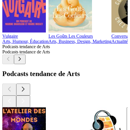
Vulgaire
Les Goûts Les Couleurs
Conversat
Arts, Humour, Éducation
Arts, Business, Design, Marketing
Actualité 
Podcasts tendance de Arts
Podcasts tendance de Arts
Podcasts tendance de Arts