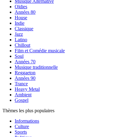
Musique Alternative
Oldies
Années 80
House
Indie
Classique
Jazz
Latino
Chillout
Film et Comédie musicale
Soul
Années 70
Musique traditionnelle
Reggaeton
Années 90
Trance
Heavy Metal
Ambient
Gospel
Thèmes les plus populaires
Informations
Culture
Sports