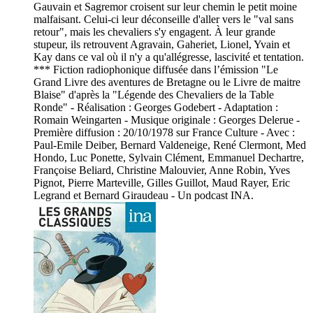
Gauvain et Sagremor croisent sur leur chemin le petit moine
malfaisant. Celui-ci leur déconseille d'aller vers le "val sans
retour", mais les chevaliers s'y engagent. À leur grande
stupeur, ils retrouvent Agravain, Gaheriet, Lionel, Yvain et
Kay dans ce val où il n'y a qu'allégresse, lascivité et tentation.
*** Fiction radiophonique diffusée dans l’émission "Le
Grand Livre des aventures de Bretagne ou le Livre de maitre
Blaise" d'après la "Légende des Chevaliers de la Table
Ronde" - Réalisation : Georges Godebert - Adaptation :
Romain Weingarten - Musique originale : Georges Delerue -
Première diffusion : 20/10/1978 sur France Culture - Avec :
Paul-Emile Deiber, Bernard Valdeneige, René Clermont, Med
Hondo, Luc Ponette, Sylvain Clément, Emmanuel Dechartre,
Françoise Beliard, Christine Malouvier, Anne Robin, Yves
Pignot, Pierre Marteville, Gilles Guillot, Maud Rayer, Eric
Legrand et Bernard Giraudeau - Un podcast INA.