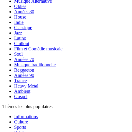
Musique Alternative
Oldies
Années 80
House
Indie
Classique
Jazz
Latino
Chillout
Film et Comédie musicale
Soul
Années 70
Musique traditionnelle
Reggaeton
Années 90
Trance
Heavy Metal
Ambient
Gospel
Thèmes les plus populaires
Informations
Culture
Sports