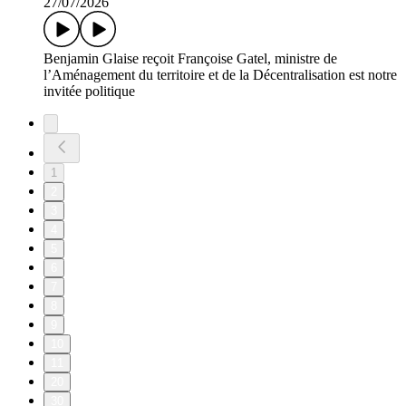
27/07/2026
Benjamin Glaise reçoit Françoise Gatel, ministre de
l’Aménagement du territoire et de la Décentralisation est notre
invitée politique
1
2
3
4
5
6
7
8
9
10
11
20
30