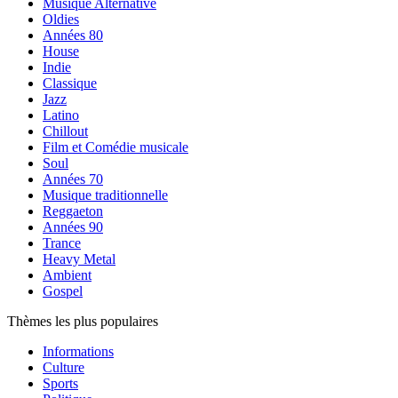
Musique Alternative
Oldies
Années 80
House
Indie
Classique
Jazz
Latino
Chillout
Film et Comédie musicale
Soul
Années 70
Musique traditionnelle
Reggaeton
Années 90
Trance
Heavy Metal
Ambient
Gospel
Thèmes les plus populaires
Informations
Culture
Sports