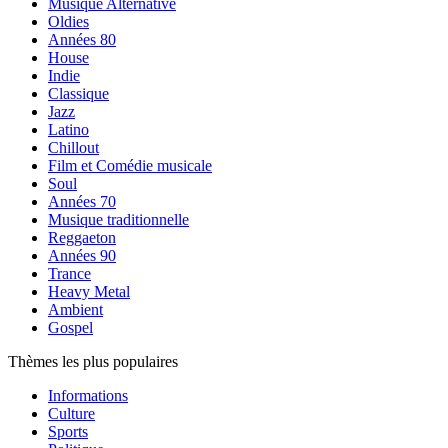
Musique Alternative
Oldies
Années 80
House
Indie
Classique
Jazz
Latino
Chillout
Film et Comédie musicale
Soul
Années 70
Musique traditionnelle
Reggaeton
Années 90
Trance
Heavy Metal
Ambient
Gospel
Thèmes les plus populaires
Informations
Culture
Sports