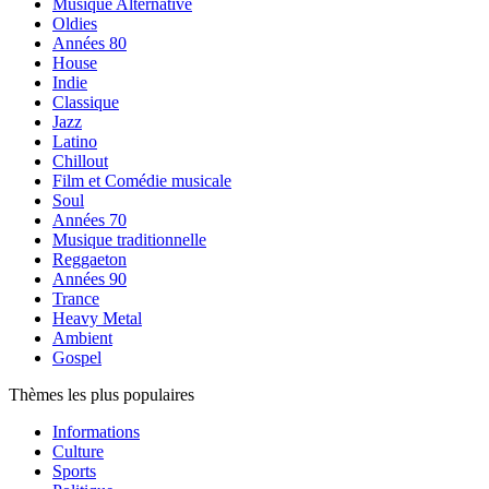
Musique Alternative
Oldies
Années 80
House
Indie
Classique
Jazz
Latino
Chillout
Film et Comédie musicale
Soul
Années 70
Musique traditionnelle
Reggaeton
Années 90
Trance
Heavy Metal
Ambient
Gospel
Thèmes les plus populaires
Informations
Culture
Sports