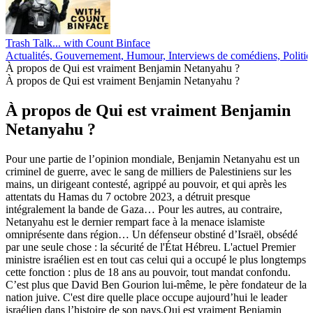
Trash Talk... with Count Binface
Actualités, Gouvernement, Humour, Interviews de comédiens, Politiq
À propos de Qui est vraiment Benjamin Netanyahu ?
À propos de Qui est vraiment Benjamin Netanyahu ?
À propos de Qui est vraiment Benjamin
Netanyahu ?
Pour une partie de l’opinion mondiale, Benjamin Netanyahu est un
criminel de guerre, avec le sang de milliers de Palestiniens sur les
mains, un dirigeant contesté, agrippé au pouvoir, et qui après les
attentats du Hamas du 7 octobre 2023, a détruit presque
intégralement la bande de Gaza… Pour les autres, au contraire,
Netanyahu est le dernier rempart face à la menace islamiste
omniprésente dans région… Un défenseur obstiné d’Israël, obsédé
par une seule chose : la sécurité de l'État Hébreu. L'actuel Premier
ministre israélien est en tout cas celui qui a occupé le plus longtemps
cette fonction : plus de 18 ans au pouvoir, tout mandat confondu.
C’est plus que David Ben Gourion lui-même, le père fondateur de la
nation juive. C'est dire quelle place occupe aujourd’hui le leader
israélien dans l’histoire de son pays.Qui est vraiment Benjamin