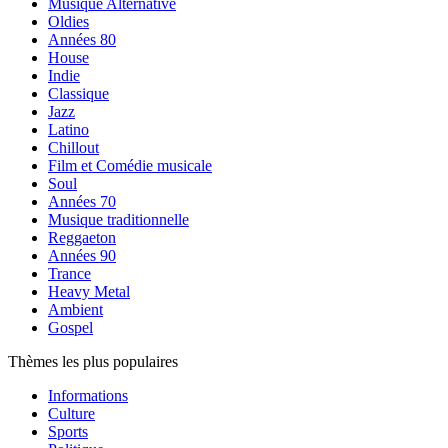
Musique Alternative
Oldies
Années 80
House
Indie
Classique
Jazz
Latino
Chillout
Film et Comédie musicale
Soul
Années 70
Musique traditionnelle
Reggaeton
Années 90
Trance
Heavy Metal
Ambient
Gospel
Thèmes les plus populaires
Informations
Culture
Sports