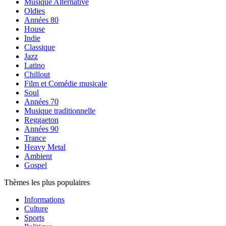
Musique Alternative
Oldies
Années 80
House
Indie
Classique
Jazz
Latino
Chillout
Film et Comédie musicale
Soul
Années 70
Musique traditionnelle
Reggaeton
Années 90
Trance
Heavy Metal
Ambient
Gospel
Thèmes les plus populaires
Informations
Culture
Sports