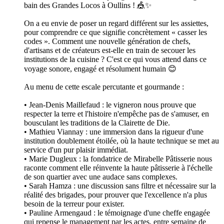
bain des Grandes Locos à Oullins ! 🎪✨
On a eu envie de poser un regard différent sur les assiettes,
pour comprendre ce que signifie concrètement « casser les
codes ». Comment une nouvelle génération de chefs,
d'artisans et de créateurs est-elle en train de secouer les
institutions de la cuisine ? C'est ce qui vous attend dans ce
voyage sonore, engagé et résolument humain 😊
Au menu de cette escale percutante et gourmande :
• Jean-Denis Maillefaud : le vigneron nous prouve que
respecter la terre et l'histoire n'empêche pas de s'amuser, en
bousculant les traditions de la Clairette de Die.
• Mathieu Viannay : une immersion dans la rigueur d'une
institution doublement étoilée, où la haute technique se met au
service d'un pur plaisir immédiat.
• Marie Dugleux : la fondatrice de Mirabelle Pâtisserie nous
raconte comment elle réinvente la haute pâtisserie à l'échelle
de son quartier avec une audace sans complexes.
• Sarah Hamza : une discussion sans filtre et nécessaire sur la
réalité des brigades, pour prouver que l'excellence n'a plus
besoin de la terreur pour exister.
• Pauline Armengaud : le témoignage d'une cheffe engagée
qui repense le management par les actes, entre semaine de