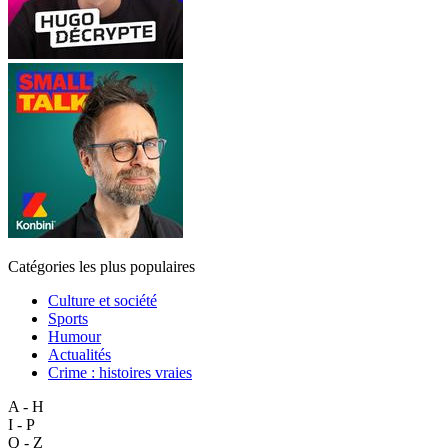
Catégories les plus populaires
Culture et société
Sports
Humour
Actualités
Crime : histoires vraies
A - H
I - P
Q - Z