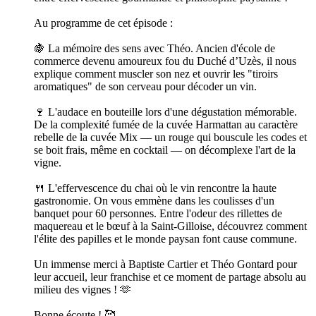
Au programme de cet épisode :
🍇 La mémoire des sens avec Théo. Ancien d'école de
commerce devenu amoureux fou du Duché d’Uzès, il nous
explique comment muscler son nez et ouvrir les "tiroirs
aromatiques" de son cerveau pour décoder un vin.
🍷 L'audace en bouteille lors d'une dégustation mémorable.
De la complexité fumée de la cuvée Harmattan au caractère
rebelle de la cuvée Mix — un rouge qui bouscule les codes et
se boit frais, même en cocktail — on décomplexe l'art de la
vigne.
🍴 L'effervescence du chai où le vin rencontre la haute
gastronomie. On vous emmène dans les coulisses d'un
banquet pour 60 personnes. Entre l'odeur des rillettes de
maquereau et le bœuf à la Saint-Gilloise, découvrez comment
l'élite des papilles et le monde paysan font cause commune.
Un immense merci à Baptiste Cartier et Théo Gontard pour
leur accueil, leur franchise et ce moment de partage absolu au
milieu des vignes ! 🫶
Bonne écoute ! 🥰