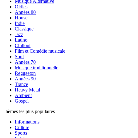
Musique Alternative
Oldies
Années 80
House
Indie
Classique
Jazz
Latino
Chillout
Film et Comédie musicale
Soul
Années 70
Musique traditionnelle
Reggaeton
Années 90
Trance
Heavy Metal
Ambient
Gospel
Thèmes les plus populaires
Informations
Culture
Sports