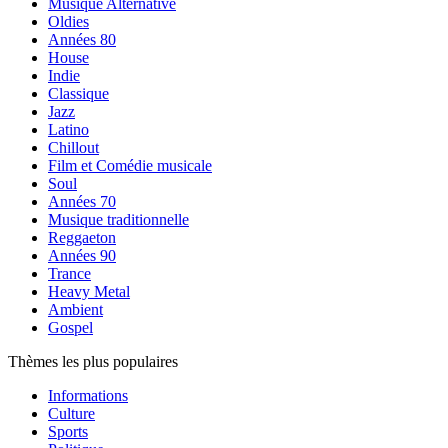
Musique Alternative
Oldies
Années 80
House
Indie
Classique
Jazz
Latino
Chillout
Film et Comédie musicale
Soul
Années 70
Musique traditionnelle
Reggaeton
Années 90
Trance
Heavy Metal
Ambient
Gospel
Thèmes les plus populaires
Informations
Culture
Sports