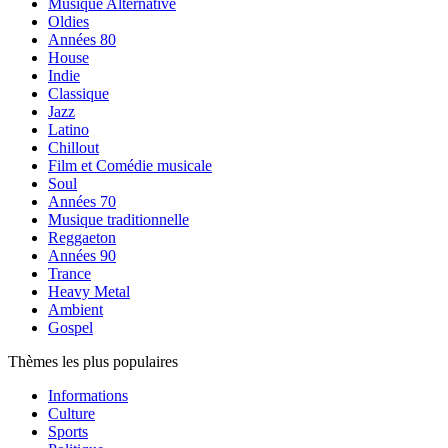
Musique Alternative
Oldies
Années 80
House
Indie
Classique
Jazz
Latino
Chillout
Film et Comédie musicale
Soul
Années 70
Musique traditionnelle
Reggaeton
Années 90
Trance
Heavy Metal
Ambient
Gospel
Thèmes les plus populaires
Informations
Culture
Sports