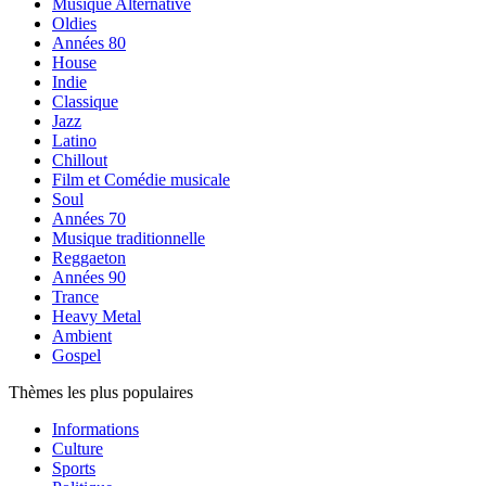
Musique Alternative
Oldies
Années 80
House
Indie
Classique
Jazz
Latino
Chillout
Film et Comédie musicale
Soul
Années 70
Musique traditionnelle
Reggaeton
Années 90
Trance
Heavy Metal
Ambient
Gospel
Thèmes les plus populaires
Informations
Culture
Sports