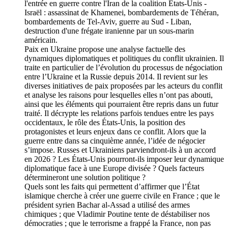
l'entrée en guerre contre l'Iran de la coalition États-Unis -
Israël : assassinat de Khamenei, bombardements de Téhéran,
bombardements de Tel-Aviv, guerre au Sud - Liban,
destruction d'une frégate iranienne par un sous-marin
américain.
Paix en Ukraine propose une analyse factuelle des
dynamiques diplomatiques et politiques du conflit ukrainien. Il
traite en particulier de l’évolution du processus de négociation
entre l’Ukraine et la Russie depuis 2014. Il revient sur les
diverses initiatives de paix proposées par les acteurs du conflit
et analyse les raisons pour lesquelles elles n’ont pas abouti,
ainsi que les éléments qui pourraient être repris dans un futur
traité. Il décrypte les relations parfois tendues entre les pays
occidentaux, le rôle des États-Unis, la position des
protagonistes et leurs enjeux dans ce conflit. Alors que la
guerre entre dans sa cinquième année, l’idée de négocier
s’impose. Russes et Ukrainiens parviendront-ils à un accord
en 2026 ? Les États-Unis pourront-ils imposer leur dynamique
diplomatique face à une Europe divisée ? Quels facteurs
détermineront une solution politique ?
Quels sont les faits qui permettent d’affirmer que l’État
islamique cherche à créer une guerre civile en France ; que le
président syrien Bachar al-Assad a utilisé des armes
chimiques ; que Vladimir Poutine tente de déstabiliser nos
démocraties ; que le terrorisme a frappé la France, non pas