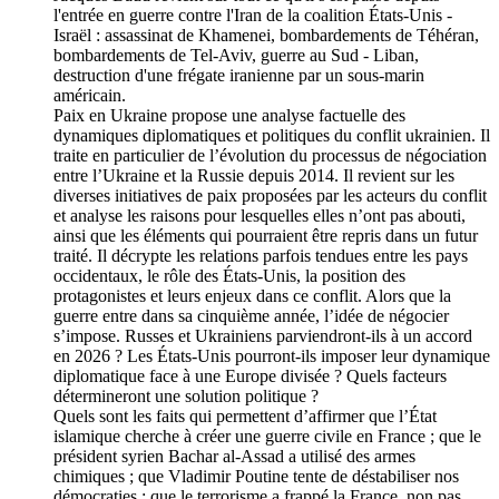
l'entrée en guerre contre l'Iran de la coalition États-Unis -
Israël : assassinat de Khamenei, bombardements de Téhéran,
bombardements de Tel-Aviv, guerre au Sud - Liban,
destruction d'une frégate iranienne par un sous-marin
américain.
Paix en Ukraine propose une analyse factuelle des
dynamiques diplomatiques et politiques du conflit ukrainien. Il
traite en particulier de l’évolution du processus de négociation
entre l’Ukraine et la Russie depuis 2014. Il revient sur les
diverses initiatives de paix proposées par les acteurs du conflit
et analyse les raisons pour lesquelles elles n’ont pas abouti,
ainsi que les éléments qui pourraient être repris dans un futur
traité. Il décrypte les relations parfois tendues entre les pays
occidentaux, le rôle des États-Unis, la position des
protagonistes et leurs enjeux dans ce conflit. Alors que la
guerre entre dans sa cinquième année, l’idée de négocier
s’impose. Russes et Ukrainiens parviendront-ils à un accord
en 2026 ? Les États-Unis pourront-ils imposer leur dynamique
diplomatique face à une Europe divisée ? Quels facteurs
détermineront une solution politique ?
Quels sont les faits qui permettent d’affirmer que l’État
islamique cherche à créer une guerre civile en France ; que le
président syrien Bachar al-Assad a utilisé des armes
chimiques ; que Vladimir Poutine tente de déstabiliser nos
démocraties ; que le terrorisme a frappé la France, non pas