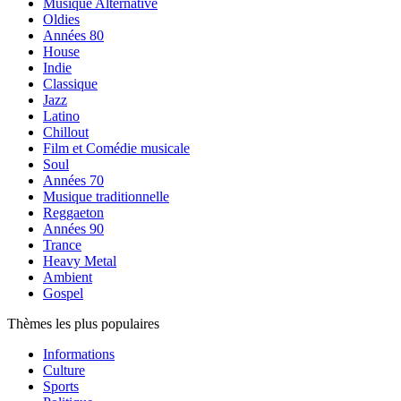
Musique Alternative
Oldies
Années 80
House
Indie
Classique
Jazz
Latino
Chillout
Film et Comédie musicale
Soul
Années 70
Musique traditionnelle
Reggaeton
Années 90
Trance
Heavy Metal
Ambient
Gospel
Thèmes les plus populaires
Informations
Culture
Sports