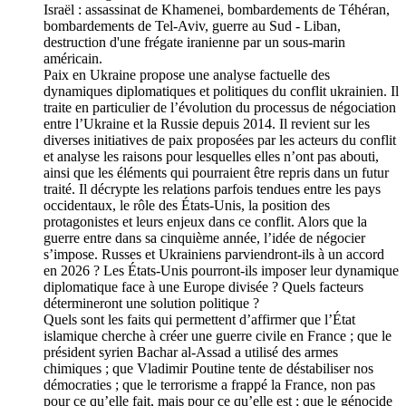
Israël : assassinat de Khamenei, bombardements de Téhéran,
bombardements de Tel-Aviv, guerre au Sud - Liban,
destruction d'une frégate iranienne par un sous-marin
américain.
Paix en Ukraine propose une analyse factuelle des
dynamiques diplomatiques et politiques du conflit ukrainien. Il
traite en particulier de l’évolution du processus de négociation
entre l’Ukraine et la Russie depuis 2014. Il revient sur les
diverses initiatives de paix proposées par les acteurs du conflit
et analyse les raisons pour lesquelles elles n’ont pas abouti,
ainsi que les éléments qui pourraient être repris dans un futur
traité. Il décrypte les relations parfois tendues entre les pays
occidentaux, le rôle des États-Unis, la position des
protagonistes et leurs enjeux dans ce conflit. Alors que la
guerre entre dans sa cinquième année, l’idée de négocier
s’impose. Russes et Ukrainiens parviendront-ils à un accord
en 2026 ? Les États-Unis pourront-ils imposer leur dynamique
diplomatique face à une Europe divisée ? Quels facteurs
détermineront une solution politique ?
Quels sont les faits qui permettent d’affirmer que l’État
islamique cherche à créer une guerre civile en France ; que le
président syrien Bachar al-Assad a utilisé des armes
chimiques ; que Vladimir Poutine tente de déstabiliser nos
démocraties ; que le terrorisme a frappé la France, non pas
pour ce qu’elle fait, mais pour ce qu’elle est ; que le génocide