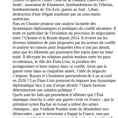
Israël : assassinat de Khamenei, bombardements de Téhéran,
bombardements de Tel-Aviv, guerre au Sud - Liban,
destruction d'une frégate iranienne par un sous-marin
américain.
Paix en Ukraine propose une analyse factuelle des
dynamiques diplomatiques et politiques du conflit ukrainien. Il
traite en particulier de l’évolution du processus de négociation
entre l’Ukraine et la Russie depuis 2014. Il revient sur les
diverses initiatives de paix proposées par les acteurs du conflit
et analyse les raisons pour lesquelles elles n’ont pas abouti,
ainsi que les éléments qui pourraient être repris dans un futur
traité. Il décrypte les relations parfois tendues entre les pays
occidentaux, le rôle des États-Unis, la position des
protagonistes et leurs enjeux dans ce conflit. Alors que la
guerre entre dans sa cinquième année, l’idée de négocier
s’impose. Russes et Ukrainiens parviendront-ils à un accord
en 2026 ? Les États-Unis pourront-ils imposer leur dynamique
diplomatique face à une Europe divisée ? Quels facteurs
détermineront une solution politique ?
Quels sont les faits qui permettent d’affirmer que l’État
islamique cherche à créer une guerre civile en France ; que le
président syrien Bachar al-Assad a utilisé des armes
chimiques ; que Vladimir Poutine tente de déstabiliser nos
démocraties ; que le terrorisme a frappé la France, non pas