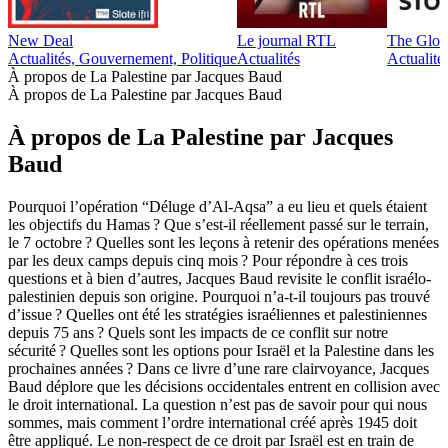
New Deal
Le journal RTL
The Glob
Actualités, Gouvernement, Politique
Actualités
Actualité
À propos de La Palestine par Jacques Baud
À propos de La Palestine par Jacques Baud
À propos de La Palestine par Jacques
Baud
Pourquoi l’opération “Déluge d’Al-Aqsa” a eu lieu et quels étaient
les objectifs du Hamas ? Que s’est-il réellement passé sur le terrain,
le 7 octobre ? Quelles sont les leçons à retenir des opérations menées
par les deux camps depuis cinq mois ? Pour répondre à ces trois
questions et à bien d’autres, Jacques Baud revisite le conflit israélo-
palestinien depuis son origine. Pourquoi n’a-t-il toujours pas trouvé
d’issue ? Quelles ont été les stratégies israéliennes et palestiniennes
depuis 75 ans ? Quels sont les impacts de ce conflit sur notre
sécurité ? Quelles sont les options pour Israël et la Palestine dans les
prochaines années ? Dans ce livre d’une rare clairvoyance, Jacques
Baud déplore que les décisions occidentales entrent en collision avec
le droit international. La question n’est pas de savoir pour qui nous
sommes, mais comment l’ordre international créé après 1945 doit
être appliqué. Le non-respect de ce droit par Israël est en train de