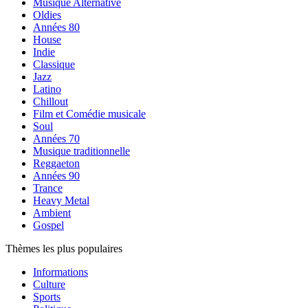
Musique Alternative
Oldies
Années 80
House
Indie
Classique
Jazz
Latino
Chillout
Film et Comédie musicale
Soul
Années 70
Musique traditionnelle
Reggaeton
Années 90
Trance
Heavy Metal
Ambient
Gospel
Thèmes les plus populaires
Informations
Culture
Sports