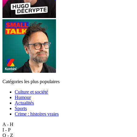
Catégories les plus populaires
Culture et société
Humour
Actualités
Sports
Crime : histoires vraies
A - H
I - P
Q - Z