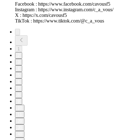
Facebook : https://www.facebook.com/cavousf5
Instagram : https://www.instagram.com/c_a_vous/
X : https://x.com/cavousf5
TikTok : https://www.tiktok.com/@c_a_vous
1
2
3
4
5
6
7
8
9
10
11
20
30
40