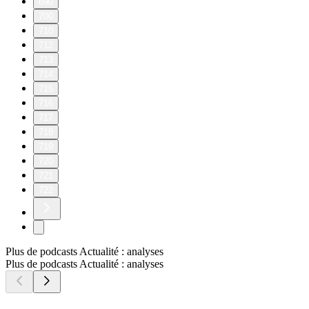
690
700
710
712
713
714
715
716
717
718
719
720
721
722
Plus de podcasts Actualité : analyses
Plus de podcasts Actualité : analyses