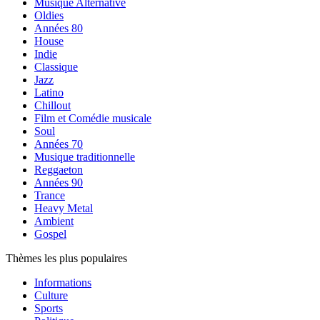
Musique Alternative
Oldies
Années 80
House
Indie
Classique
Jazz
Latino
Chillout
Film et Comédie musicale
Soul
Années 70
Musique traditionnelle
Reggaeton
Années 90
Trance
Heavy Metal
Ambient
Gospel
Thèmes les plus populaires
Informations
Culture
Sports