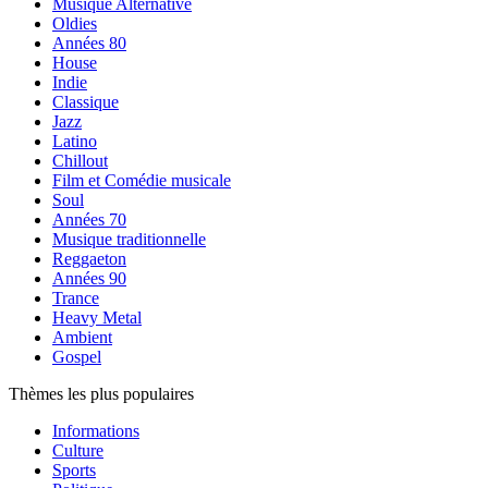
Musique Alternative
Oldies
Années 80
House
Indie
Classique
Jazz
Latino
Chillout
Film et Comédie musicale
Soul
Années 70
Musique traditionnelle
Reggaeton
Années 90
Trance
Heavy Metal
Ambient
Gospel
Thèmes les plus populaires
Informations
Culture
Sports