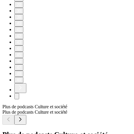
20
30
39
40
41
42
43
44
45
46
47
48
49
Plus de podcasts Culture et société
Plus de podcasts Culture et société