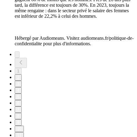
tard, la différence est toujours de 30%. En 2023, toujours la
même rengaine : dans le secteur privé le salaire des femmes
est inférieur de 22,2% à celui des hommes.
Hébergé par Audiomeans. Visitez audiomeans.fr/politique-de-
confidentialite pour plus d'informations.
1
2
3
4
5
6
7
8
9
10
11