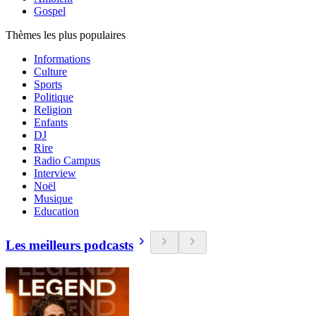
Gospel
Thèmes les plus populaires
Informations
Culture
Sports
Politique
Religion
Enfants
DJ
Rire
Radio Campus
Interview
Noël
Musique
Education
Les meilleurs podcasts