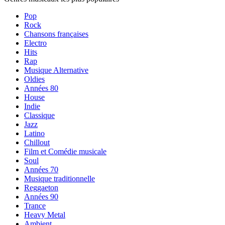
Pop
Rock
Chansons françaises
Electro
Hits
Rap
Musique Alternative
Oldies
Années 80
House
Indie
Classique
Jazz
Latino
Chillout
Film et Comédie musicale
Soul
Années 70
Musique traditionnelle
Reggaeton
Années 90
Trance
Heavy Metal
Ambient