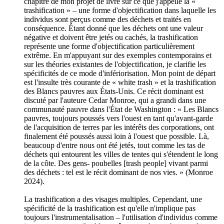
chapitre de mon projet de livre sur ce que j'appelle la «
trashification » – une forme d'objectification dans laquelle les
individus sont perçus comme des déchets et traités en
conséquence. Étant donné que les déchets ont une valeur
négative et doivent être jetés ou cachés, la trashification
représente une forme d'objectification particulièrement
extrême. En m'appuyant sur des exemples contemporains et
sur les théories existantes de l'objectification, je clarifie les
spécificités de ce mode d'infériorisation. Mon point de départ
est l'insulte très courante de « white trash » et la trashification
des Blancs pauvres aux États-Unis. Ce récit dominant est
discuté par l'auteure Cedar Monroe, qui a grandi dans une
communauté pauvre dans l'État de Washington : « Les Blancs
pauvres, toujours poussés vers l'ouest en tant qu'avant-garde
de l'acquisition de terres par les intérêts des corporations, ont
finalement été poussés aussi loin à l'ouest que possible. Là,
beaucoup d'entre nous ont été jetés, tout comme les tas de
déchets qui entourent les villes de tentes qui s'étendent le long
de la côte. Des gens- poubelles [trash people] vivant parmi
des déchets : tel est le récit dominant de nos vies. » (Monroe
2024).
La trashification a des visages multiples. Cependant, une
spécificité de la trashification est qu'elle n'implique pas
toujours l'instrumentalisation – l'utilisation d'individus comme