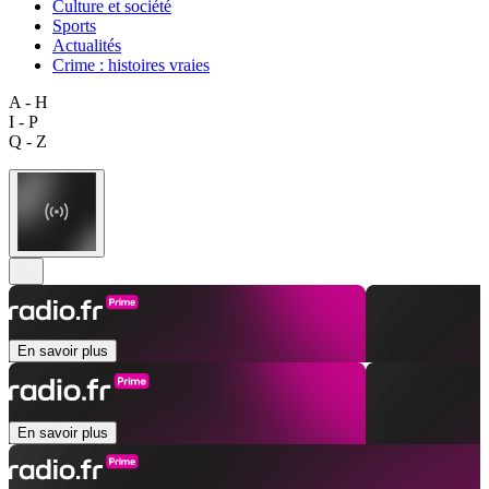
Culture et société
Sports
Actualités
Crime : histoires vraies
A - H
I - P
Q - Z
En savoir plus
En savoir plus