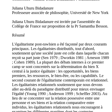
Juliana Uhuru Bidadanure
Professeure associée de philosophie, Université de New York
Juliana Uhuru Bidadanure est invitée par l'assemblée du
Collège de France sur proposition de la Pr Samantha Besson.
Résumé
L'égalitarisme post-rawlsien a été façonné par deux courants
principaux. Les égalitaristes distributifs, tout d'abord,
soutiennent qu'une société juste est celle dans laquelle chacun
reçoit sa part juste (Sen 1979 ; Dworkin 1981 ; Arneson 1989
; Cohen 1989). La plupart des débats internes à ce premier
camp se sont concentrés sur la détermination du bien X
central à la justice égalitaire : les opportunités, les biens
premiers, les ressources, le bien-être, ou les capabilités. Le
second courant de l'égalitarisme contemporain est relationnel.
Les égalitaristes relationnels soutiennent que nous devons
aller au-delà du paradigme distributif pour mieux envisager
l'égalité (Young 1990 ; Anderson 1999 ; Scheffler 2003). Au
lieu de se concentrer sur la relation possessive entre une
personne et ses biens et la relation comparative entre
individus, les égalitaristes relationnels nous encouragent à
examiner les différentes manières dont les contextes