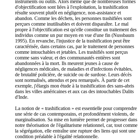
instruments ou outils. Alors même que de nombreuses formes
d'objectification sont liées à l'exploitation, la trashification
résulte souvent plutôt en négligence, non-assistance et
abandon. Comme les déchets, les personnes trashifiées sont
perçues comme inutilisables et doivent disparaître. Le mal
propre à l'objectification est qu'elle constitue un traitement des
individus comme un pur moyen en vue d'une fin (Nussbaum
1995). En revanche, l'injustice de la trashification peut être
caractérisée, dans certains cas, par le traitement de personnes
comme intouchables et jetables. Les trashifiés sont perçus
comme sans valeur, et des communautés entières sont
abandonnées à la mort. Ils meurent jeunes à cause de
négligences médicales, de maladies et d'infections évitables,
de brutalité policière, de suicide ou de surdose. Leurs décès
sont normalisés, attendus et peu remarqués. À partir de cet
exemple, j'élargis mon étude à la trashification des sans-abris
dans les villes américaines et aux cas des intouchables Dalits
d'Inde.
La notion de « trashification » est essentielle pour comprendre
une série de cas contemporains, et profondément violents, de
marginalisation. Sa mise en lumière permet de progresser dans
notre théorisation de l'égalitarisme relationnel, car, tout comme
la ségrégation, elle entraîne une rupture des liens qui sont une
condition préalable à l'égalité relationnelle.