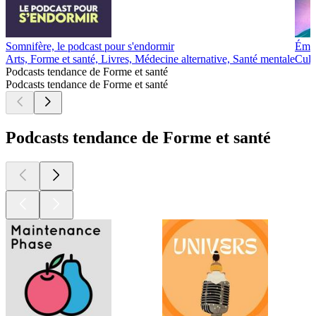
Somnifère, le podcast pour s'endormir
Émot
Arts, Forme et santé, Livres, Médecine alternative, Santé mentale
Cult
Podcasts tendance de Forme et santé
Podcasts tendance de Forme et santé
Podcasts tendance de Forme et santé