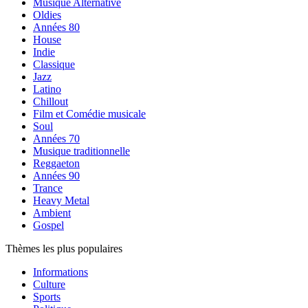
Musique Alternative
Oldies
Années 80
House
Indie
Classique
Jazz
Latino
Chillout
Film et Comédie musicale
Soul
Années 70
Musique traditionnelle
Reggaeton
Années 90
Trance
Heavy Metal
Ambient
Gospel
Thèmes les plus populaires
Informations
Culture
Sports