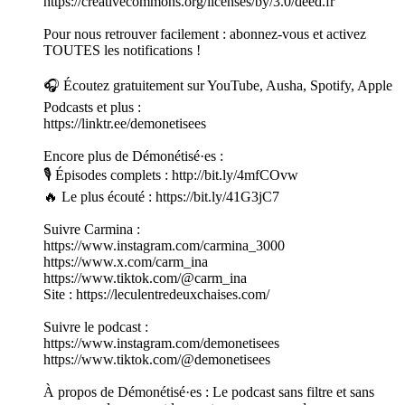
https://creativecommons.org/licenses/by/3.0/deed.fr
Pour nous retrouver facilement : abonnez-vous et activez
TOUTES les notifications !
🎧 Écoutez gratuitement sur YouTube, Ausha, Spotify, Apple
Podcasts et plus :
https://linktr.ee/demonetisees
Encore plus de Démonétisé·es :
🎙 Épisodes complets : http://bit.ly/4mfCOvw
🔥 Le plus écouté : https://bit.ly/41G3jC7
Suivre Carmina :
https://www.instagram.com/carmina_3000
https://www.x.com/carm_ina
https://www.tiktok.com/@carm_ina
Site : https://leculentredeuxchaises.com/
Suivre le podcast :
https://www.instagram.com/demonetisees
https://www.tiktok.com/@demonetisees
À propos de Démonétisé·es : Le podcast sans filtre et sans