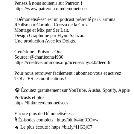
Pensez à nous soutenir sur Patreon !
https://www.patreon.com/demonetisees
"Démonétisé·es" est un podcast présenté par Carmina.
Réalisé par Carmina Cereza de la Cruz.
Montage et Mix par Ser Lait.
Design Graphique par Flynn Salazar.
Une production Avec les Doigts.
Générique : Poison - Ona
Source: @charlieona4930
https://creativecommons.org/licenses/by/3.0/deed.fr
Pour nous retrouver facilement : abonnez-vous et activez
TOUTES les notifications !
🎧 Écoutez gratuitement sur YouTube, Ausha, Spotify, Apple
Podcasts et plus :
https://linktr.ee/demonetisees
Encore plus de Démonétisé·es :
🎙 Épisodes complets : http://bit.ly/4mfCOvw
🔥 Le plus écouté : https://bit.ly/41G3jC7