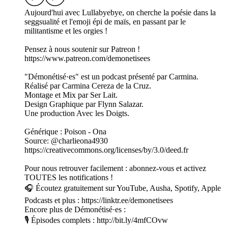
Aujourd'hui avec Lullabyebye, on cherche la poésie dans la
seggsualité et l'emoji épi de maïs, en passant par le
militantisme et les orgies !
Pensez à nous soutenir sur Patreon !
https://www.patreon.com/demonetisees
"Démonétisé·es" est un podcast présenté par Carmina.
Réalisé par Carmina Cereza de la Cruz.
Montage et Mix par Ser Lait.
Design Graphique par Flynn Salazar.
Une production Avec les Doigts.
Générique : Poison - Ona
Source: @charlieona4930
https://creativecommons.org/licenses/by/3.0/deed.fr
Pour nous retrouver facilement : abonnez-vous et activez
TOUTES les notifications !
🎧 Écoutez gratuitement sur YouTube, Ausha, Spotify, Apple
Podcasts et plus : https://linktr.ee/demonetisees
Encore plus de Démonétisé·es :
🎙 Épisodes complets : http://bit.ly/4mfCOvw