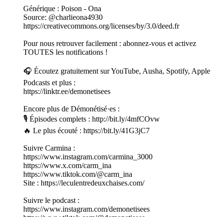
Générique : Poison - Ona
Source: @charlieona4930
https://creativecommons.org/licenses/by/3.0/deed.fr
Pour nous retrouver facilement : abonnez-vous et activez
TOUTES les notifications !
🎧 Écoutez gratuitement sur YouTube, Ausha, Spotify, Apple
Podcasts et plus :
https://linktr.ee/demonetisees
Encore plus de Démonétisé·es :
🎙 Épisodes complets : http://bit.ly/4mfCOvw
🔥 Le plus écouté : https://bit.ly/41G3jC7
Suivre Carmina :
https://www.instagram.com/carmina_3000
https://www.x.com/carm_ina
https://www.tiktok.com/@carm_ina
Site : https://leculentredeuxchaises.com/
Suivre le podcast :
https://www.instagram.com/demonetisees