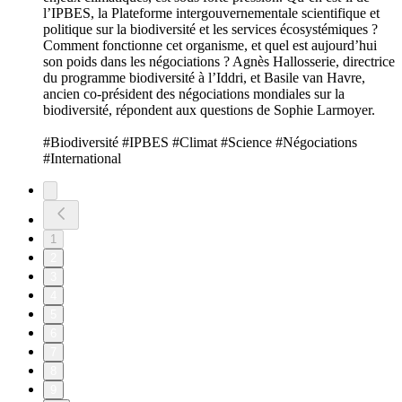
l’IPBES, la Plateforme intergouvernementale scientifique et
politique sur la biodiversité et les services écosystémiques ?
Comment fonctionne cet organisme, et quel est aujourd’hui
son poids dans les négociations ? Agnès Hallosserie, directrice
du programme biodiversité à l’Iddri, et Basile van Havre,
ancien co-président des négociations mondiales sur la
biodiversité, répondent aux questions de Sophie Larmoyer.
#Biodiversité #IPBES #Climat #Science #Négociations
#International
1
2
3
4
5
6
7
8
9