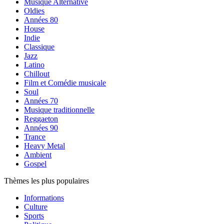
Musique Alternative
Oldies
Années 80
House
Indie
Classique
Jazz
Latino
Chillout
Film et Comédie musicale
Soul
Années 70
Musique traditionnelle
Reggaeton
Années 90
Trance
Heavy Metal
Ambient
Gospel
Thèmes les plus populaires
Informations
Culture
Sports