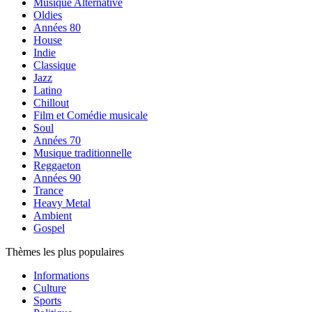
Musique Alternative
Oldies
Années 80
House
Indie
Classique
Jazz
Latino
Chillout
Film et Comédie musicale
Soul
Années 70
Musique traditionnelle
Reggaeton
Années 90
Trance
Heavy Metal
Ambient
Gospel
Thèmes les plus populaires
Informations
Culture
Sports