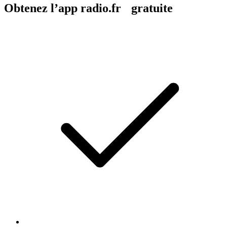
n’osent généralement pas dire à haute voix, elles assument enfin de
nous le confier !Bonne écoute,La team de Parent Epuisé Hébergé
par Audion. Visitez https://www.audion.fm/fr/privacy-policy pour
plus d’informations.
Site web du podcast