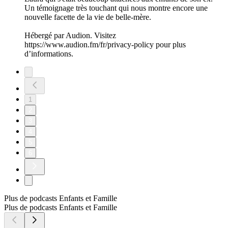
Pauline : "tout est si facile avec mes beaux-enfants que je n’ai
presque pas la notion de famille recomposée”
19/12/2024
|
1 h 13 min
Dans ce nouvel épisode de Belle-Mère épuisée, nous
rencontrons Pauline. Mère et belle-mère, Pauline se confie sur
son quotidien avec...5 garçons à la maison ! Quelle est sa
relation avec ses deux beaux-enfants, comment s'est passée
l'annonce d'une première grossesse auprès de deux grands ?
Pauline nous partage son regard sur la belle-mérité et la
parentalité avec beaucoup de tendresse.
Hébergé par Audion. Visitez
https://www.audion.fm/fr/privacy-policy pour plus
d’informations.