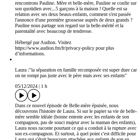
Gunes : “les parents des enfants s’entendent tellement bien
que je me sentais un peu à part”
16/01/2025
|
47 min
Dans ce nouvel épisode de belle-mère épuisée, nous
découvrons l'histoire de Gunes ! Gunes a commencé sa vie de
belle-mère à 23 ans lorsqu'elle a rencontré son compagnon. Si
l'idée d'être une belle-mère l'a d'abord fait fuir, Gunes s'est
toutefois lancée dans l'aventure après mure réflexion. Et, vous
allez le découvrir, les difficultés rencontrées ne sont pas celles
que vous imaginez...
Hébergé par Audion. Visitez
https://www.audion.fm/fr/privacy-policy pour plus
d’informations.