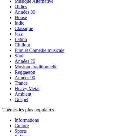
Musique Alternative
Oldies
Années 80
House
Indie
Classique
Jazz
Latino
Chillout
Film et Comédie musicale
Soul
Années 70
Musique traditionnelle
Reggaeton
Années 90
Trance
Heavy Metal
Ambient
Gospel
Thèmes les plus populaires
Informations
Culture
Sports