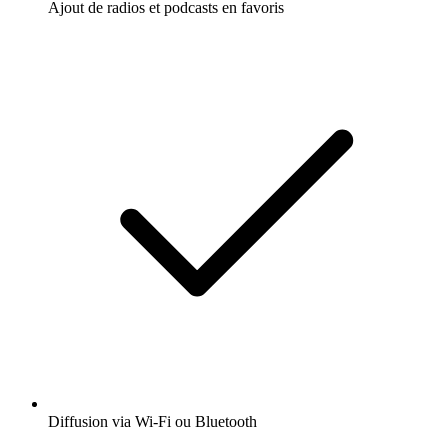
Enfants et Famille
Famille - Parentalité
Écoutez Belle-mère épuisée !, Les P'tites
Histoires ou d'autres podcasts du monde
entier - avec l'app de radio.fr
Obtenez l’app radio.fr gratuite