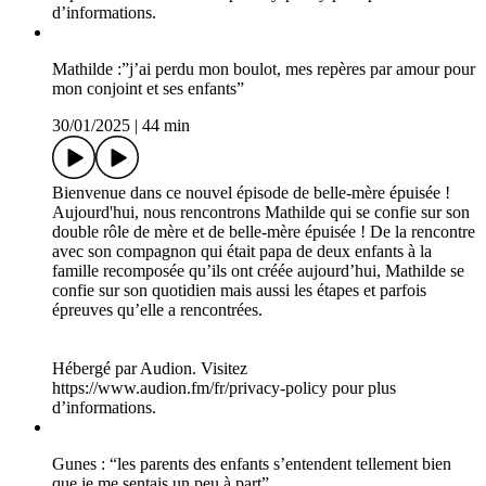
compagnon et avec l’ex de son compagnon marche bien ! Eh
oui, dans ce témoignage riche en positivité, on apprend que
c’est possible de bien s’entendre et d’avoir une belle relation
avec l’ex ! Un bonheur sans tache ? Oui, ou presque. Elodie
nous confie aussi les doutes qu’elle a pu avoir et le chemin
qu’elle a pris dans sa tête pour les contourner.
Hébergé par Audion. Visitez
https://www.audion.fm/fr/privacy-policy pour plus
d’informations.
Mathilde :”j’ai perdu mon boulot, mes repères par amour pour
mon conjoint et ses enfants”
30/01/2025
|
44 min