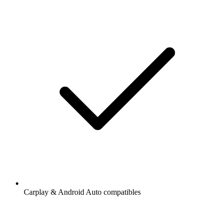
Ajout de radios et podcasts en favoris