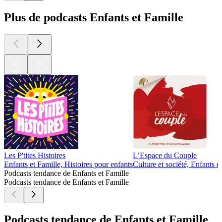
Laura :"la séparation en famille recomposée est super dure car
on ne rompt pas juste avec le père mais avec ses enfants"
05/12/2024
|
1 h
Dans ce nouvel épisode de Belle-mère épuisée, nous
découvrons l'histoire de Laura. Si sur le papier sa vie de belle-
mère semble idéale (bonne entente avec les enfants de son
compagnon, pas de souci majeur avec la maman des enfants),
Laura nous raconte pourtant ce qui a conduit à la rupture avec
son ex-compagnon. Et surtout, à quel point c'est difficile pour
Laura qui s'était beaucoup attachées aux enfants de son ex.
Un témoignage très touchant qui nous montre encore une
nouvelle facette de la vie de belle-mère.
Hébergé par Audion. Visitez
https://www.audion.fm/fr/privacy-policy pour plus