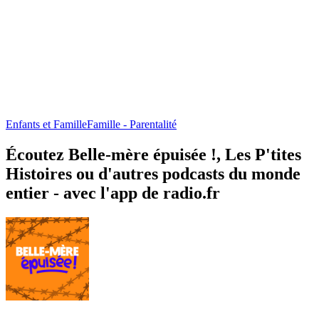
Les podcasts de Gulli
Le Milf Club
Enfants et Famille, Histoires pour enfants
Enfants et Famille, Famille -
À propos de Belle-mère épuisée !
À propos de Belle-mère épuisée !
À propos de Belle-mère épuisée !
Bonjour et bienvenue dans “Belle-mère épuisée ! ”, le nouveau
podcast créé par Parent Épuisé ! Aaaah, on peut dire que dans la
famille recomposée, la belle-mère est très souvent vue comme la
méchante de l’histoire, celle qui a brisé une famille. Plutôt injuste
non ? Alors dans ce podcast, on vous invite à découvrir ce qu’elles
ressentent, comment arrivent-elles à trouver leur place, y arrive-t-elle
d’ailleurs ? Leurs craintes, leurs souhaits…bref, tout ce qu’elles