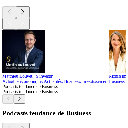
Matthieu Louvet - S'investir
Richissim
Actualité économique, Actualités, Business, Investissement
Business, 
Podcasts tendance de Business
Podcasts tendance de Business
Podcasts tendance de Business