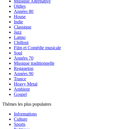
Musique Alternative
Oldies
Années 80
House
Indie
Classique
Jazz
Latino
Chillout
Film et Comédie musicale
Soul
Années 70
Musique traditionnelle
Reggaeton
Années 90
Trance
Heavy Metal
Ambient
Gospel
Thèmes les plus populaires
Informations
Culture
Sports