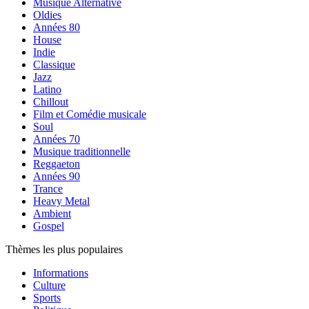
Musique Alternative
Oldies
Années 80
House
Indie
Classique
Jazz
Latino
Chillout
Film et Comédie musicale
Soul
Années 70
Musique traditionnelle
Reggaeton
Années 90
Trance
Heavy Metal
Ambient
Gospel
Thèmes les plus populaires
Informations
Culture
Sports