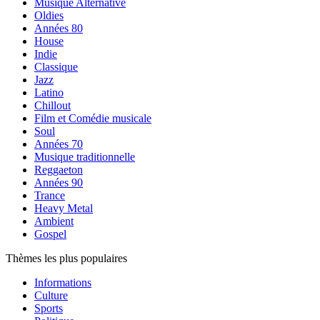
Musique Alternative
Oldies
Années 80
House
Indie
Classique
Jazz
Latino
Chillout
Film et Comédie musicale
Soul
Années 70
Musique traditionnelle
Reggaeton
Années 90
Trance
Heavy Metal
Ambient
Gospel
Thèmes les plus populaires
Informations
Culture
Sports