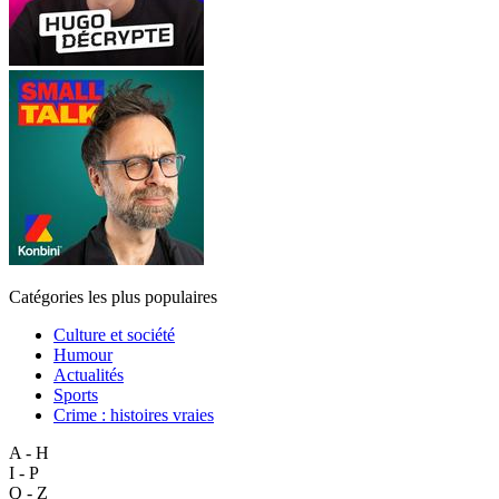
Catégories les plus populaires
Culture et société
Humour
Actualités
Sports
Crime : histoires vraies
A - H
I - P
Q - Z