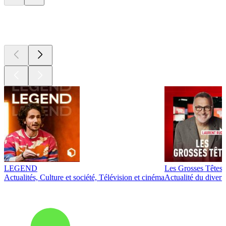
Les meilleurs
podcasts
LEGEND
Les Grosses Têtes
Actualités, Culture et société, Télévision et cinéma
Actualité du diver