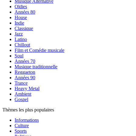
Musique Alternative
Oldies
Années 80
House
Indie
Classique
Jazz
Latino
Chillout
Film et Comédie musicale
Soul
Années 70
Musique traditionnelle
Reggaeton
Années 90
Trance
Heavy Metal
Ambient
Gospel
Thèmes les plus populaires
Informations
Culture
Sports