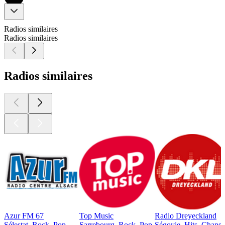
Radios similaires
Radios similaires
Radios similaires
Azur FM 67
Top Music
Radio Dreyeckland
Sélestat, Rock, Pop
Sarrebourg, Rock, Pop
Ségovie, Hits, Chanso