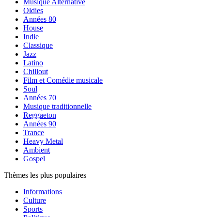
Musique Alternative
Oldies
Années 80
House
Indie
Classique
Jazz
Latino
Chillout
Film et Comédie musicale
Soul
Années 70
Musique traditionnelle
Reggaeton
Années 90
Trance
Heavy Metal
Ambient
Gospel
Thèmes les plus populaires
Informations
Culture
Sports