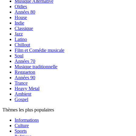
Musique Alternative
Oldies
Années 80
House
Indie
Classique
Jazz
Latino
Chillout
Film et Comédie musicale
Soul
Années 70
Musique traditionnelle
Reggaeton
Années 90
Trance
Heavy Metal
Ambient
Gospel
Thèmes les plus populaires
Informations
Culture
Sports