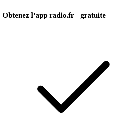
Obtenez l’app radio.fr gratuite