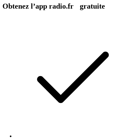
Obtenez l’app radio.fr gratuite