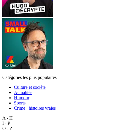
Catégories les plus populaires
Culture et société
Actualités
Humour
Sports
Crime : histoires vraies
A - H
I - P
Q - Z