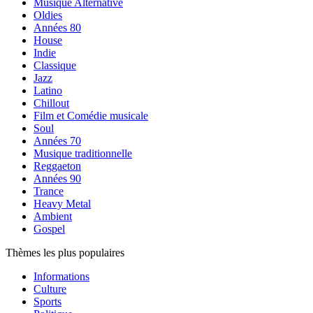
Musique Alternative
Oldies
Années 80
House
Indie
Classique
Jazz
Latino
Chillout
Film et Comédie musicale
Soul
Années 70
Musique traditionnelle
Reggaeton
Années 90
Trance
Heavy Metal
Ambient
Gospel
Thèmes les plus populaires
Informations
Culture
Sports