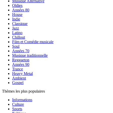
Musique Alternative
Oldies
Années 80
House
Indie
Classique
Jazz
Latino
Chillout
Film et Comédie musicale
Soul
Années 70
Musique traditionnelle
Reggaeton
Années 90
Trance
Heavy Metal
Ambient
Gospel
Thèmes les plus populaires
Informations
Culture
Sports