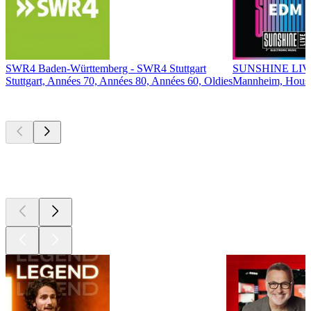
SWR4 Baden-Württemberg - SWR4 Stuttgart
SUNSHINE LIV
Stuttgart, Années 70, Années 80, Années 60, Oldies
Mannheim, House,
Les meilleurs
podcasts
Les meilleurs
podcasts
Les meilleurs
podcasts